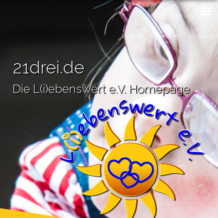
Kontakt
Impressum
Datenschutz
21drei.de
Die L(i)ebenswert e.V. Homepage