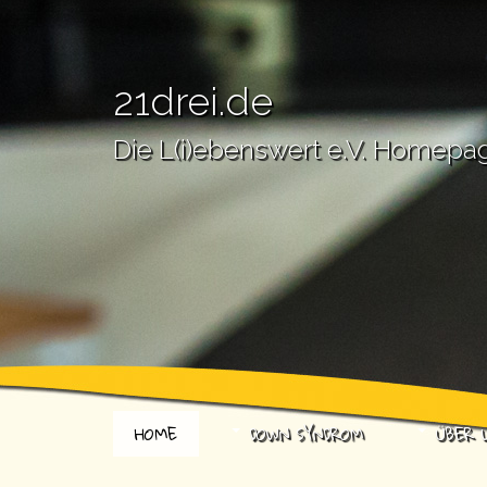
21drei.de
Die L(i)ebenswert e.V. Homepa
HOME
DOWN SYNDROM
ÜBER 