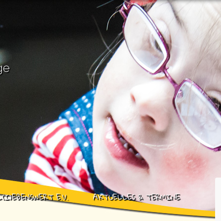
ge
L(I)EBENSWERT E.V.
AKTUELLES & TERMINE